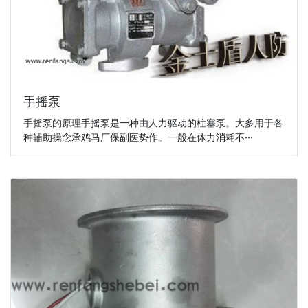
手摇泵
手摇泵的原理手摇泵是一种由人力驱动的柱塞泵。大多用于各
种辅助操念承鸡马厂保副医势作。一般在体力消耗不···